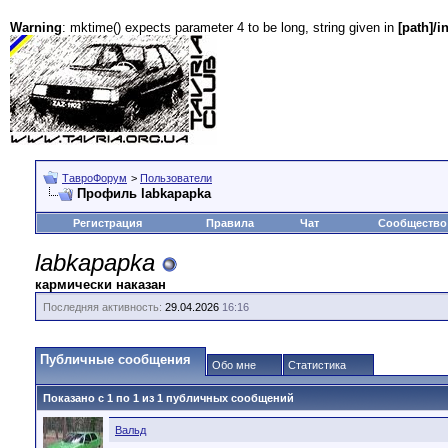
Warning
: mktime() expects parameter 4 to be long, string given in
[path]/i
ТавроФорум
>
Пользователи
Профиль labkapapka
Регистрация
Правила
Чат
Сообщество
labkapapka
кармически наказан
Последняя активность:
29.04.2026
16:16
Публичные сообщения
Обо мне
Статистика
Показано с 1 по
1
из
1
публичных сообщений
Вальд