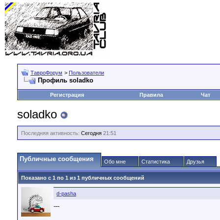
ТавроФорум
>
Пользователи
Профиль soladko
Регистрация
Правила
Чат
soladko
Последняя активность:
Сегодня
21:51
Публичные сообщения
Обо мне
Статистика
Друзья
Показано с 1 по
1
из
1
публичных сообщений
d-pasha
---