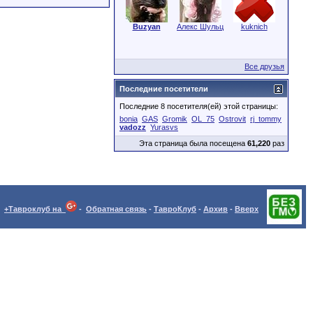
Buzyan
Алекс Шульц
kuknich
Все друзья
Последние посетители
Последние 8 посетителя(ей) этой страницы:
bonia
GAS
Gromik
OL_75
Ostrovit
rj_tommy
vadozz
Yurasvs
Эта страница была посещена
61,220
раз
+Тавроклуб на
-
Обратная связь
-
ТавроКлуб
-
Архив
-
Вверх