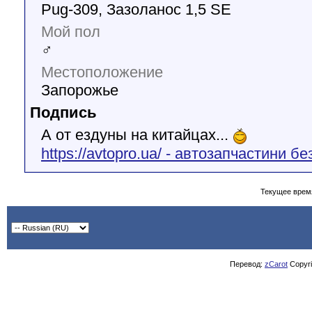
Pug-309, Зазоланос 1,5 SE
Мой пол
♂
Местоположение
Запорожье
Подпись
А от ездуны на китайцах...
https://avtopro.ua/ - автозапчастини б
Текущее врем
Перевод:
zCarot
Copyrig