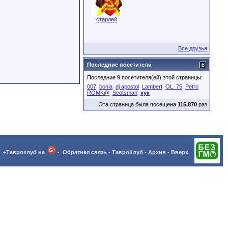
старлей
Все друзья
Последние посетители
Последние 9 посетителя(ей) этой страницы:
007
bonia
dj apostol
Lambert
OL_75
Petro
ROMK@
Scotsman
кук
Эта страница была посещена
115,870
раз
+Тавроклуб на
-
Обратная связь
-
ТавроКлуб
-
Архив
-
Вверх