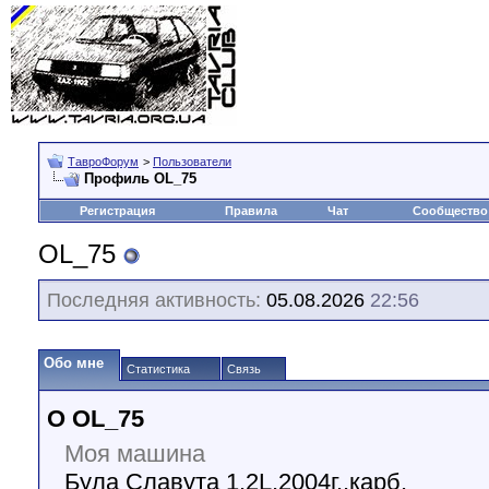
ТавроФорум
>
Пользователи
Профиль OL_75
Регистрация
Правила
Чат
Сообщество
OL_75
Последняя активность:
05.08.2026
22:56
Обо мне
Статистика
Связь
О OL_75
Моя машина
Була Славута 1.2L,2004г.,карб.