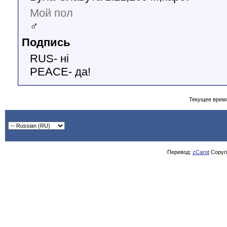
Мой пол
♂
Подпись
RUS- ні
PEACE- да!
Текущее врем
Перевод:
zCarot
Copyrig