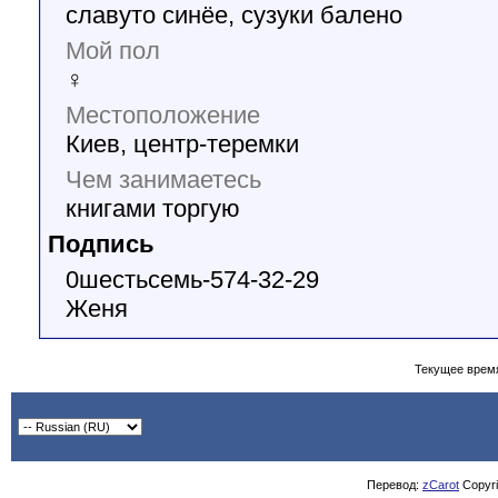
славуто синёе, сузуки балено
Мой пол
♀
Местоположение
Киев, центр-теремки
Чем занимаетесь
книгами торгую
Подпись
0шестьсемь-574-32-29
Женя
Текущее врем
Перевод:
zCarot
Copyrig