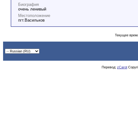
Биография
очень ленивый
Местоположение
пгт.Васильков
Текущее врем
Перевод:
zCarot
Copyrig