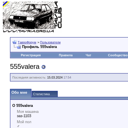
ТавроФорум
>
Пользователи
Профиль 555valera
Регистрация
Правила
Чат
Сообщество
555valera
Последняя активность:
15.03.2024
17:54
Обо мне
Статистика
О 555valera
Моя машина
заз-1103
Мой пол
♂