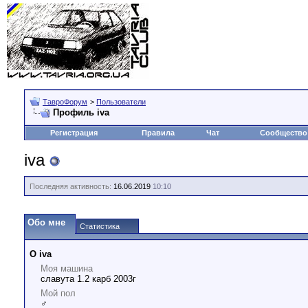
ТавроФорум
>
Пользователи
Профиль iva
Регистрация
Правила
Чат
Сообщество
iva
Последняя активность:
16.06.2019
10:10
Обо мне
Статистика
О iva
Моя машина
славута 1.2 карб 2003г
Мой пол
♂