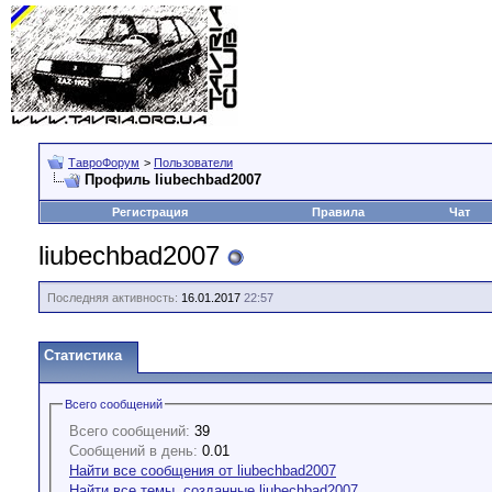
ТавроФорум
>
Пользователи
Профиль liubechbad2007
Регистрация
Правила
Чат
liubechbad2007
Последняя активность:
16.01.2017
22:57
Статистика
Всего сообщений
Всего сообщений:
39
Сообщений в день:
0.01
Найти все сообщения от liubechbad2007
Найти все темы, созданные liubechbad2007