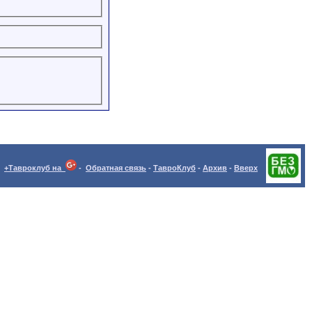
+Тавроклуб на
-
Обратная связь
-
ТавроКлуб
-
Архив
-
Вверх