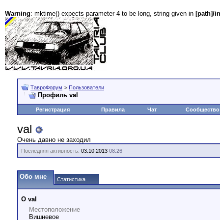
Warning
: mktime() expects parameter 4 to be long, string given in
[path]/i
ТавроФорум
>
Пользователи
Профиль val
Регистрация
Правила
Чат
Сообщество
val
Очень давно не заходил
Последняя активность:
03.10.2013
08:26
Обо мне
Статистика
О val
Местоположение
Вишневое