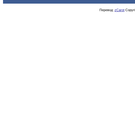
Перевод:
zCarot
Copyrig