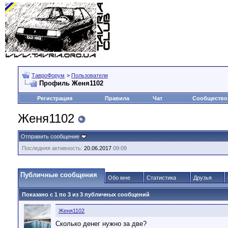
ТавроФорум
>
Пользователи
Профиль Женя1102
Регистрация
Правила
Чат
Сообщество
Женя1102
Отправить сообщение
Последняя активность:
20.06.2017
09:09
Публичные сообщения
Обо мне
Статистика
Друзья
Показано с 1 по
3
из
3
публичных сообщений
Женя1102
Сколько денег нужно за две?