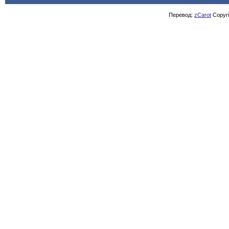
Перевод:
zCarot
Copyrig