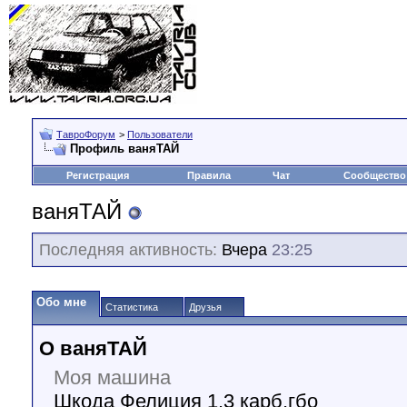
ТавроФорум
>
Пользователи
Профиль ваняТАЙ
Регистрация
Правила
Чат
Сообщество
ваняТАЙ
Последняя активность:
Вчера
23:25
Обо мне
Статистика
Друзья
О ваняТАЙ
Моя машина
Шкода Фелиция 1.3 карб,гбо