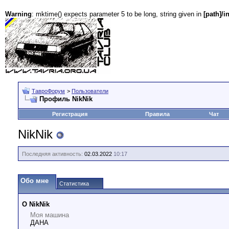
Warning
: mktime() expects parameter 5 to be long, string given in
[path]/i
ТавроФорум
>
Пользователи
Профиль NikNik
Регистрация
Правила
Чат
NikNik
Последняя активность:
02.03.2022
10:17
Обо мне
Статистика
О NikNik
Моя машина
ДАНА