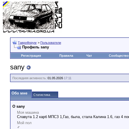
ТавроФорум
>
Пользователи
Профиль sany
Регистрация
Правила
Чат
Сообщество
sany
Последняя активность:
01.05.2026
17:11
Обо мне
Статистика
О sany
Моя машина
Славута 1.2 карб МПСЗ 1,Газ, была, стала Калина 1.6, газ 4 по
Мой пол
♂