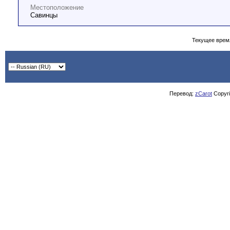
Местоположение
Савинцы
Текущее врем
Перевод:
zCarot
Copyrig