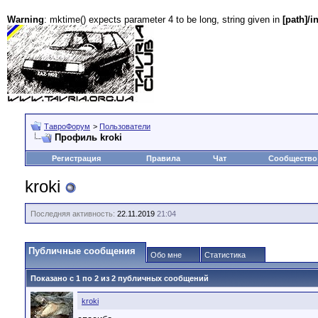
Warning
: mktime() expects parameter 4 to be long, string given in
[path]/i
ТавроФорум
>
Пользователи
Профиль kroki
Регистрация
Правила
Чат
Сообщество
kroki
Последняя активность:
22.11.2019
21:04
Публичные сообщения
Обо мне
Статистика
Показано с 1 по
2
из
2
публичных сообщений
kroki