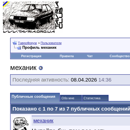
ТавроФорум
>
Пользователи
Профиль механик
Регистрация
Правила
Чат
Сообщество
механик
Последняя активность:
08.04.2026
14:36
Публичные сообщения
Обо мне
Статистика
Показано с 1 по
7
из
7
публичных сообщени
механик