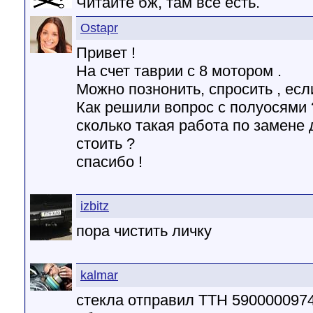
Читайте бж, там все есть.
Ostapr
Привет !
На счет таврии с 8 мотором .
Можно познонить, спросить , есл
Как решили вопрос с полуосями 
сколько такая работа по замене
стоить ?
спасибо !
izbitz
пора чистить личку
kalmar
стекла отправил ТТН 590000097