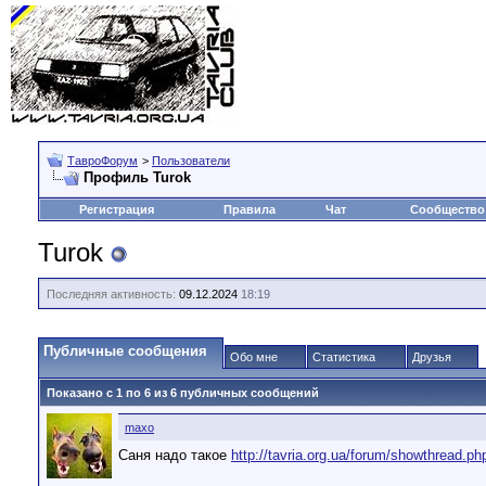
ТавроФорум
>
Пользователи
Профиль Turok
Регистрация
Правила
Чат
Сообщество
Turok
Последняя активность:
09.12.2024
18:19
Публичные сообщения
Обо мне
Статистика
Друзья
Показано с 1 по
6
из
6
публичных сообщений
maxo
Саня надо такое
http://tavria.org.ua/forum/showthread.p