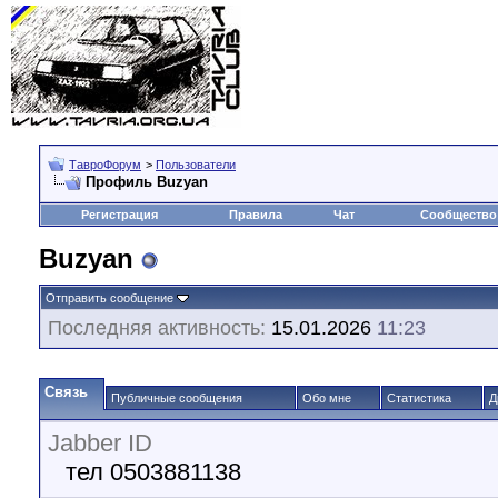
ТавроФорум
>
Пользователи
Профиль Buzyan
Регистрация
Правила
Чат
Сообщество
Buzyan
Отправить сообщение
Последняя активность:
15.01.2026
11:23
Связь
Публичные сообщения
Обо мне
Статистика
Д
Jabber ID
тел 0503881138