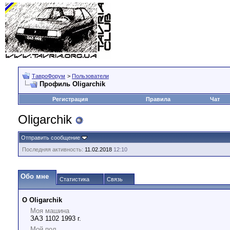
ТавроФорум
>
Пользователи
Профиль Oligarchik
Регистрация
Правила
Чат
Oligarchik
Отправить сообщение
Последняя активность:
11.02.2018
12:10
Обо мне
Статистика
Связь
О Oligarchik
Моя машина
ЗАЗ 1102 1993 г.
Мой пол