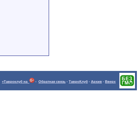
+Тавроклуб на
-
Обратная связь
-
ТавроКлуб
-
Архив
-
Вверх