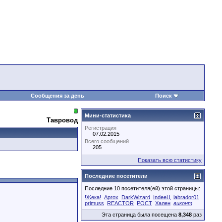
Сообщения за день
Поиск
Мини-статистика
Тавровод
Регистрация
07.02.2015
Всего сообщений
205
Показать всю статистику
Последние посетители
Последние 10 посетителя(ей) этой страницы:
!Жека!
Aprox
DarkWizard
IndeeЦ
labrador01
primuss
REACTOR
РОСТ
Хален
виконт
Эта страница была посещена
8,348
раз