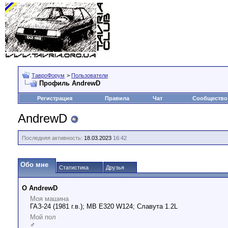
ТавроФорум
>
Пользователи
Профиль AndrewD
Регистрация
Правила
Чат
Сообщество
AndrewD
Последняя активность:
18.03.2023
16:42
Обо мне
Статистика
Друзья
О AndrewD
Моя машина
ГАЗ-24 (1981 г.в.); MB E320 W124; Славута 1.2L
Мой пол
♂