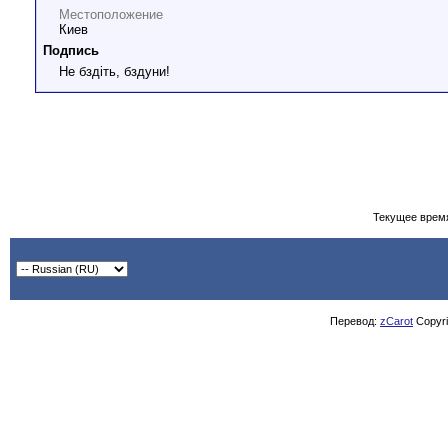
Местоположение
Киев
Подпись
Не бздіть, бздуни!
Текущее врем
Перевод:
zCarot
Copyrig