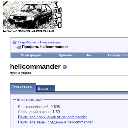
ТавроФорум
>
Пользователи
Профиль hellcommander
Регистрация
Правила
Чат
Сообщество
hellcommander
чулок-укроп
Статистика
Друзья
Всего сообщений
Всего сообщений:
9,698
Сообщений в день:
1.39
Найти все сообщения от hellcommander
Найти все темы, созданные hellcommander