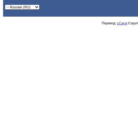
Перевод:
zCarot
Copyrig