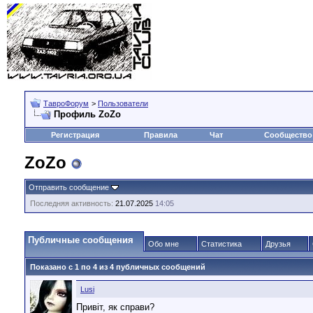
ТавроФорум
>
Пользователи
Профиль ZoZo
Регистрация
Правила
Чат
Сообщество
ZoZo
Отправить сообщение
Последняя активность:
21.07.2025
14:05
Публичные сообщения
Обо мне
Статистика
Друзья
Показано с 1 по
4
из
4
публичных сообщений
Lusi
Привіт, як справи?