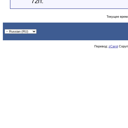
72гг.
Текущее врем
Перевод:
zCarot
Copyrig