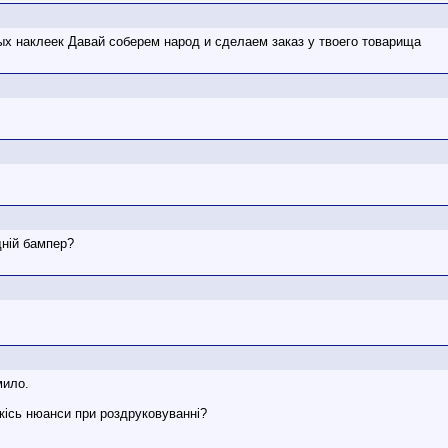
ых наклеек Давай соберем народ и сделаем заказ у твоего товарища
дній бампер?
мило.
якісь нюанси при роздруковуванні?