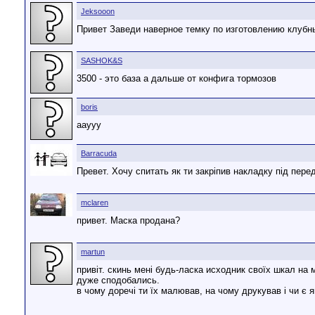
Jeksooon
Привет Заведи наверное темку по изготовлению клубн
SASHOK&S
3500 - это база а дальше от конфига тормозов
boris
ааууу
Barracuda
Превет. Хочу спитать як ти закріпив накладку під пере
mclaren
привет. Маска продана?
martun
привіт. скинь мені будь-ласка исходник своїх шкал на 
дуже сподобались.
в чому доречі ти їх малював, на чому друкував і чи є 