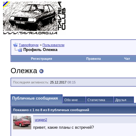
ТавроФорум
>
Пользователи
Профиль Олежка
Регистрация
Правила
Чат
Олежка
Последняя активность:
25.12.2017
08:15
Публичные сообщения
Обо мне
Статистика
Друзья
Показано с 1 по
8
из
8
публичных сообщений
uragan2
привет, какие планы с встречей?