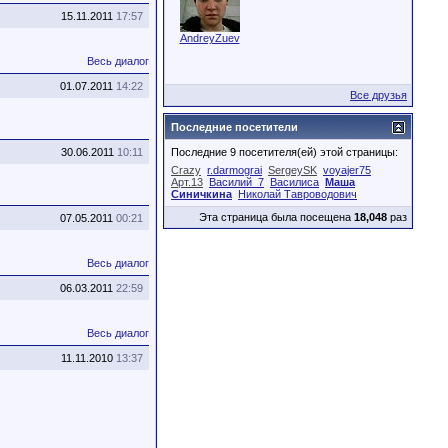
15.11.2011
17:57
AndreyZuev
Весь диалог
01.07.2011
14:22
Все друзья
Последние посетители
30.06.2011
10:11
Последние 9 посетителя(ей) этой страницы:
Crazy
r.darmograi
SergeySK
voyajer75
Арт.13
Василий_7
Василиса
Маша
Синичкина
Николай Тавроводович
Эта страница была посещена
18,048
раз
07.05.2011
00:21
Весь диалог
06.03.2011
22:59
Весь диалог
11.11.2010
13:37