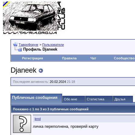
ТавроФорум
>
Пользователи
Профиль Djaneek
Регистрация
Правила
Чат
Сообщество
Djaneek
Последняя активность:
20.02.2024
21:18
Публичные сообщения
Обо мне
Статистика
Друзья
Показано с 1 по
3
из
3
публичных сообщений
lend
личка переполнена, проверяй карту