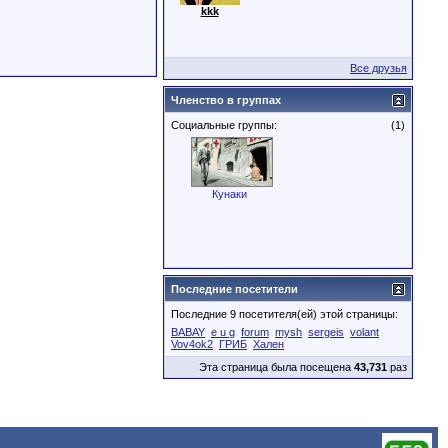
kkk
Все друзья
Членство в группах
Социальные группы:
(1)
Кунаки
Последние посетители
Последние 9 посетителя(ей) этой страницы:
BABAY
e u g
forum
mysh
sergeis
volant
Vov4ok2
ГРИБ
Хален
Эта страница была посещена
43,731
раз