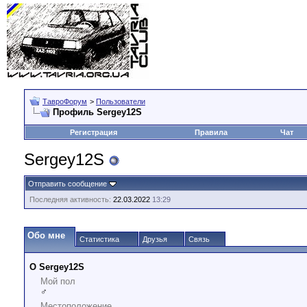
ТавроФорум
>
Пользователи
Профиль Sergey12S
Регистрация
Правила
Чат
Sergey12S
Отправить сообщение
Последняя активность:
22.03.2022
13:29
Обо мне
Статистика
Друзья
Связь
О Sergey12S
Мой пол
♂
Местоположение