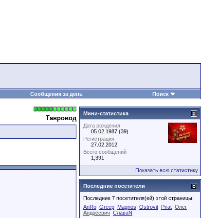
Сообщения за день
Поиск
Мини-статистика
Тавровод
Дата рождения
05.02.1987 (39)
Регистрация
27.02.2012
Всего сообщений
1,391
Показать всю статистику
Последние посетители
Последние 7 посетителя(ей) этой страницы:
AnRo
Greep
Magnos
Ostrovit
Pirat
Олег
Андреевич
СлаваN