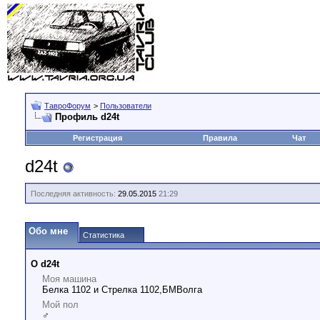
ТавроФорум
>
Пользователи
Профиль d24t
Регистрация
Правила
Чат
d24t
Последняя активность:
29.05.2015
21:29
Обо мне
Статистика
О d24t
Моя машина
Белка 1102 и Стрелка 1102,БМВолга
Мой пол
♂