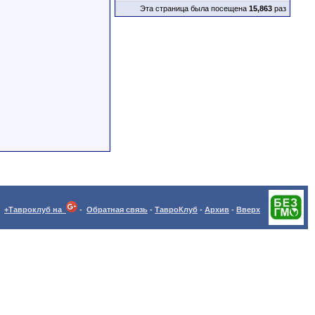
Эта страница была посещена
15,863
раз
+Тавроклуб на
-
Обратная связь
-
ТавроКлуб
-
Архив
-
Вверх