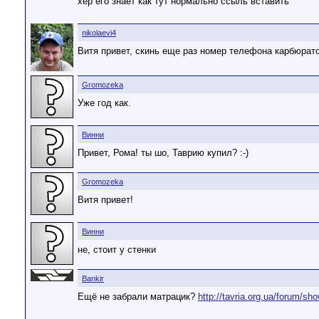
хер его знает как тут нормально ссыль вставить
nikolaevi4
Витя привет, скинь еще раз номер телефона карбюрат
Gromozeka
Уже год как.
Винни
Привет, Рома! ты шо, Таврию купил? :-)
Gromozeka
Витя привет!
Винни
не, стоит у стенки
Bankir
Ещё не забрали матрацик?
http://tavria.org.ua/forum/s