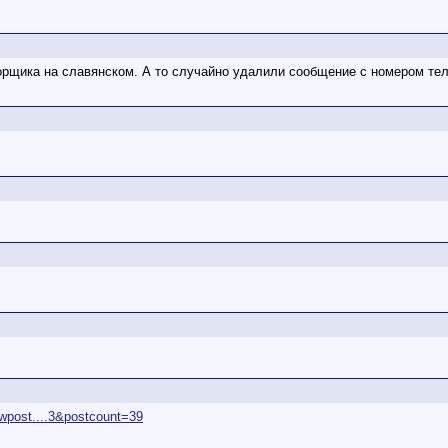
орщика на славянском. А то случайно удалили сообщение с номером те
howpost....3&postcount=39