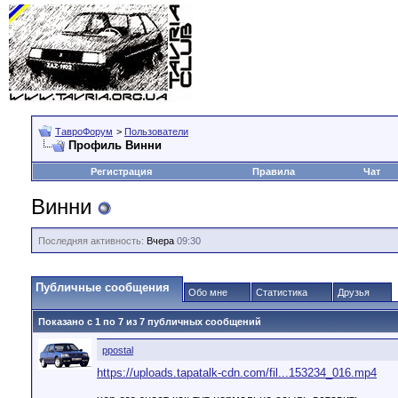
ТавроФорум
>
Пользователи
Профиль Винни
Регистрация
Правила
Чат
Винни
Последняя активность:
Вчера
09:30
Публичные сообщения
Обо мне
Статистика
Друзья
Показано с 1 по
7
из
7
публичных сообщений
ppostal
https://uploads.tapatalk-cdn.com/fil...153234_016.mp4