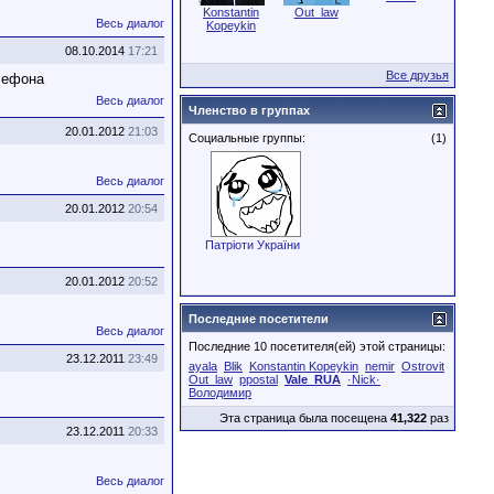
Konstantin
Out_law
Весь диалог
Kopeykin
08.10.2014
17:21
Все друзья
лефона
Весь диалог
Членство в группах
20.01.2012
21:03
Социальные группы:
(1)
Весь диалог
20.01.2012
20:54
Патріоти України
20.01.2012
20:52
Последние посетители
Весь диалог
Последние 10 посетителя(ей) этой страницы:
23.12.2011
23:49
ayala
Blik
Konstantin Kopeykin
nemir
Ostrovit
Out_law
ppostal
Vale_RUA
·Nick·
Володимир
Эта страница была посещена
41,322
раз
23.12.2011
20:33
Весь диалог