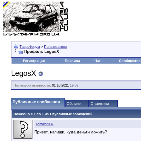
ТавроФорум
>
Пользователи
Профиль LegosX
Регистрация
Правила
Чат
Сообщество
LegosX
Последняя активность:
01.10.2021
19:09
Публичные сообщения
Обо мне
Статистика
Показано с 1 по
1
из
1
публичных сообщений
remax2007
Привет, напиши, куда деньги ложить?