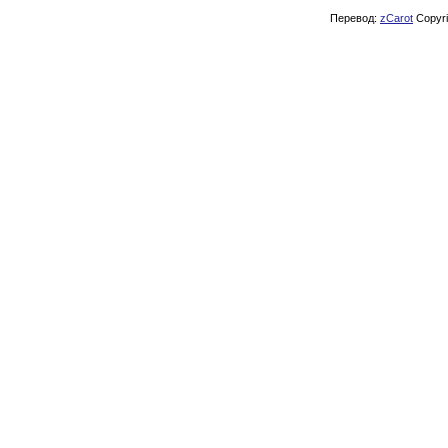
Перевод:
zCarot
Copyrig