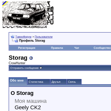
ТавроФорум
>
Пользователи
Профиль Storag
Регистрация
Правила
Чат
Сообщество
Storag
CrowHunter
Отправить сообщение
Обо мне
Статистика
Друзья
Связь
О Storag
Моя машина
Geely CK2