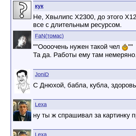
кук
Не, Хвылипс Х2300, до этого Х12
все с длительным ресурсом.
FaN(томас)
""Оооочень нужен такой чел
""
Та да. Работы ему там немеряно
JoniD
С Днюхой, бабла, кубла, здоровья
Lexa
ну ты ж спрашивал за картинку пр
Lexa