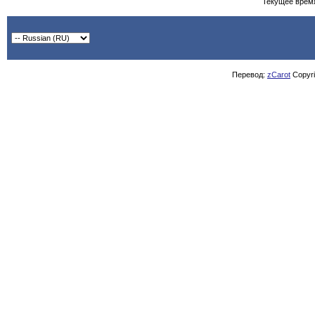
Текущее врем
Перевод:
zCarot
Copyrig