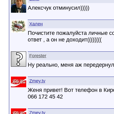
Алексчук отминусил)))))
Хален
Почистите пожалуйста личные со
ответ , а он не доходит((((((((
Forester
Ну реально, меня аж передернуло
Zmey.tv
Женя привет! Вот телефон в Кир
066 172 45 42
Zmey.tv