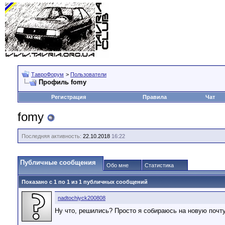
ТавроФорум
>
Пользователи
Профиль fomy
Регистрация
Правила
Чат
fomy
Последняя активность:
22.10.2018
16:22
Публичные сообщения
Обо мне
Статистика
Показано с 1 по
1
из
1
публичных сообщений
nadtochiyck200808
Ну что, решились? Просто я собираюсь на новую почту