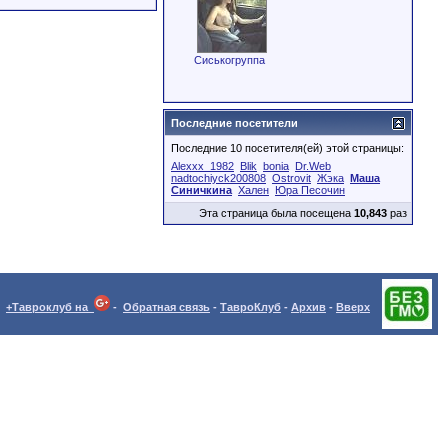
Сиськогруппа
Последние посетители
Последние 10 посетителя(ей) этой страницы:
Alexxx_1982
Blik
bonia
Dr.Web
nadtochiyck200808
Ostrovit
Жэка
Маша
Синичкина
Хален
Юра Песочин
Эта страница была посещена
10,843
раз
+Тавроклуб на
-
Обратная связь
-
ТавроКлуб
-
Архив
-
Вверх