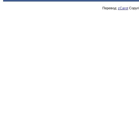
Перевод:
zCarot
Copyrig