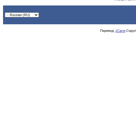
Перевод:
zCarot
Copyrig