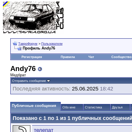
ТавроФорум
>
Пользователи
Профиль Andy76
Регистрация
Правила
Чат
Сообщество
Andy76
Медбрат
Отправить сообщение
Последняя активность:
25.06.2025
18:42
Публичные сообщения
Обо мне
Статистика
Друзья
Показано с 1 по
1
из
1
публичных сообщени
телепат