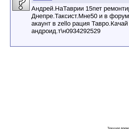
Андрей.НаТаврии 15пет ремонти
Днепре.Таксист.Мне50 и в фору
акаунт в zello рация Тавро.Кача
андроид.т\н0934292529
Текущее врем