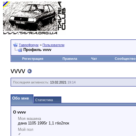
ТавроФорум
>
Пользователи
Профиль vvvv
Регистрация
Правила
Чат
Сообщество
vvvv
Последняя активность:
13.02.2021
19:14
Обо мне
Статистика
О vvvv
Моя машина
дана 1105 1995г 1,1 гбо2пок
Мой пол
♂