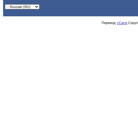
Перевод:
zCarot
Copyrig