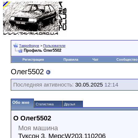
ТавроФорум
>
Пользователи
Профиль Олег5502
Регистрация
Правила
Чат
Сообщество
Олег5502
Последняя активность:
30.05.2025
12:14
Обо мне
Статистика
Друзья
О Олег5502
Моя машина
Туксон 3, МерсW203,110206