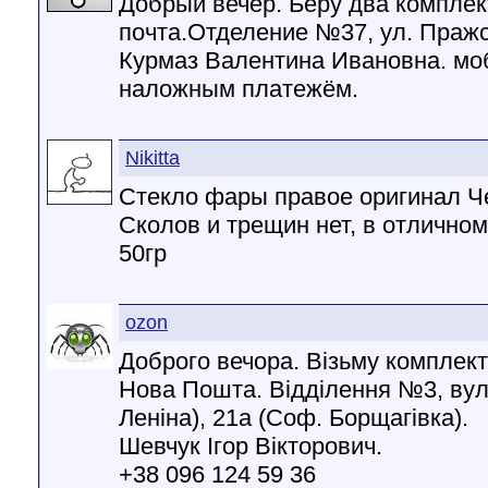
Добрый вечер. Беру два комплек
почта.Отделение №37, ул. Пражска
Курмаз Валентина Ивановна. моб
наложным платежём.
Nikitta
Стекло фары правое оригинал Ч
Сколов и трещин нет, в отличном
50гр
ozon
Доброго вечора. Візьму комплект
Нова Пошта. Відділення №3, вул
Леніна), 21а (Соф. Борщагівка).
Шевчук Ігор Вікторович.
+38 096 124 59 36