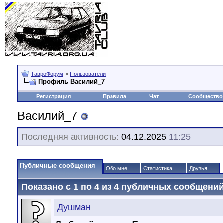
ТавроФорум
>
Пользователи
Профиль Василий_7
Регистрация
Правила
Чат
Сообщество
Василий_7
Последняя активность:
04.12.2025
11:25
Публичные сообщения
Обо мне
Статистика
Друзья
Показано с 1 по
4
из
4
публичных сообщени
Душман