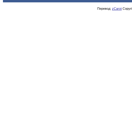
Перевод:
zCarot
Copyrig