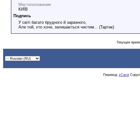
Местоположение
КИЇВ
Подпись
У світі багато брудного й заразного,
Але той, хто хоче, залишається чистим... (Тартак)
Текущее врем
Перевод:
zCarot
Copyrig