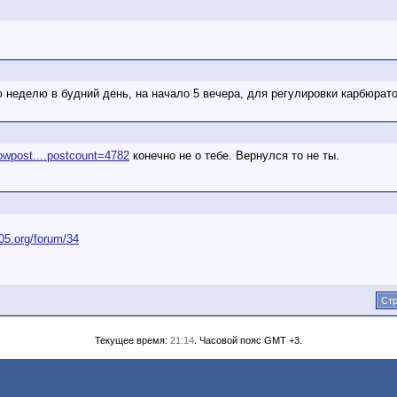
 неделю в будний день, на начало 5 вечера, для регулировки карбюрат
howpost....postcount=4782
конечно не о тебе. Вернулся то не ты.
05.org/forum/34
Стр
Текущее время:
21:14
. Часовой пояс GMT +3.