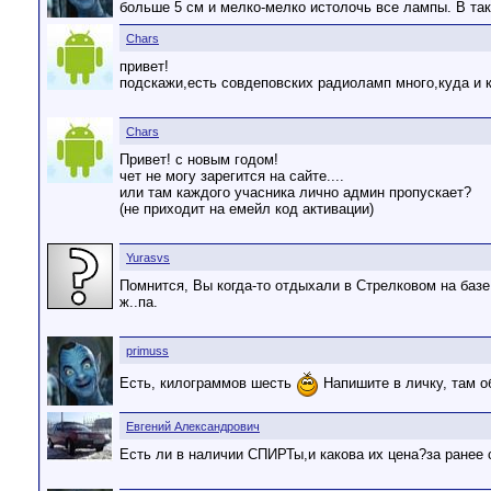
больше 5 см и мелко-мелко истолочь все лампы. В так
Chars
привет!
подскажи,есть совдеповских радиоламп много,куда и 
Chars
Привет! с новым годом!
чет не могу зарегится на сайте....
или там каждого учасника лично админ пропускает?
(не приходит на емейл код активации)
Yurasvs
Помнится, Вы когда-то отдыхали в Стрелковом на базе
ж..па.
primuss
Есть, килограммов шесть
Напишите в личку, там о
Евгений Александрович
Есть ли в наличии СПИРТы,и какова их цена?за ранее с