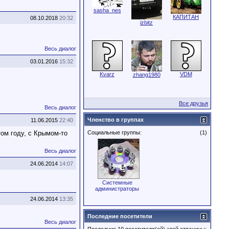
sasha_nes
КАПИТАН
08.10.2018
20:32
izbitz
Весь диалог
03.01.2016
15:32
Kvarz
VDM
zhang1980
Все друзья
Весь диалог
Членство в группах
11.06.2015
22:40
ом году, с Крымом-то
Социальные группы:
(1)
Весь диалог
24.06.2014
14:07
Системные
администраторы
24.06.2014
13:35
Последние посетители
Весь диалог