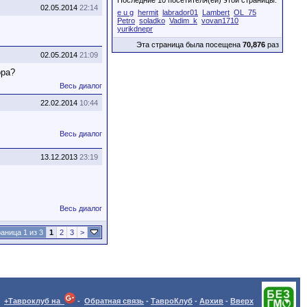
Последние 10 посетителя(ей) этой страницы:
02.05.2014
22:14
e u g
hermit
labrador01
Lambert
OL_75
Petro
soladko
Vadim_k
vovan1710
yurikdnepr
Эта страница была посещена
70,876
раз
02.05.2014
21:09
ора?
Весь диалог
22.02.2014
10:44
Весь диалог
13.12.2013
23:19
Весь диалог
аница 1 из 3
1
2
3
>
+Тавроклуб на
-
Обратная связь
-
ТавроКлуб
-
Архив
-
Вверх