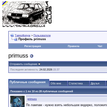
ТавроФорум
>
Пользователи
Профиль primuss
Регистрация
Правила
Чат
primuss
Отправить сообщение
Последняя активность:
24.02.2026
15:37
Публичные сообщения
Обо мне
Статистика
Друзья
Показано с 1 по
10
из
28
публичных сообщений
primuss
По лампам - нужно взять небольшое ведерко, положит