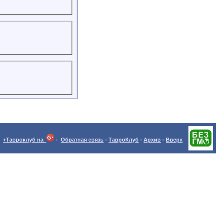
+Тавроклуб на
-
Обратная связь
-
ТавроКлуб
-
Архив
-
Вверх