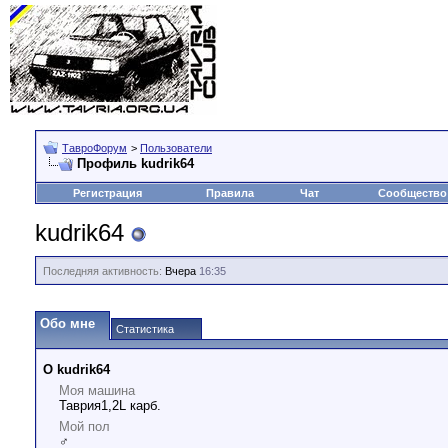
ТавроФорум
>
Пользователи
Профиль kudrik64
Регистрация
Правила
Чат
Сообщество
kudrik64
Последняя активность:
Вчера
16:35
Обо мне
Статистика
О kudrik64
Моя машина
Таврия1,2L карб.
Мой пол
♂