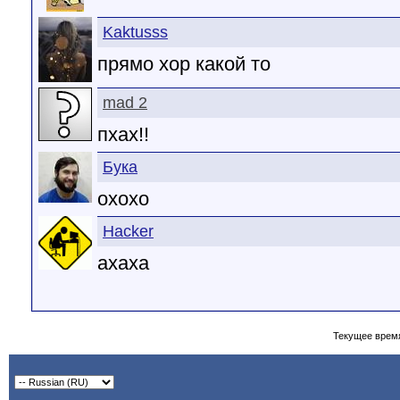
Kaktusss
прямо хор какой то
mad 2
пхах!!
Бука
охохо
Hacker
ахаха
Текущее врем