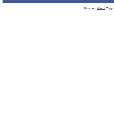
Перевод:
zCarot
Copyrig