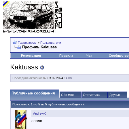
ТавроФорум
>
Пользователи
Профиль Kaktusss
Регистрация
Правила
Чат
Сообщество
Kaktusss
Последняя активность:
03.02.2024
14:08
Публичные сообщения
Обо мне
Статистика
Друзья
Показано с 1 по
5
из
5
публичных сообщений
AndrewK
ололо