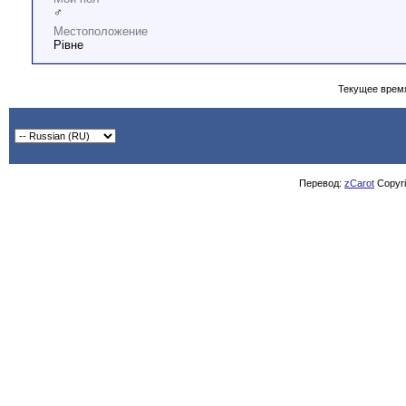
♂
Местоположение
Рівне
Текущее врем
Перевод:
zCarot
Copyrig