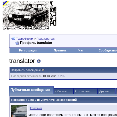
ТавроФорум
>
Пользователи
Профиль translator
Регистрация
Правила
Чат
Сообщество
translator
Отправить сообщение
Последняя активность:
01.04.2026
17:05
Публичные сообщения
Обо мне
Статистика
Друзья
Показано с 1 по
2
из
2
публичных сообщений
translator
мерял еще советским штангеном. х.з. может спецзаказ