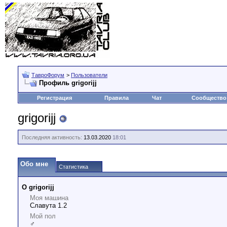
ТавроФорум
>
Пользователи
Профиль grigorijj
Регистрация
Правила
Чат
Сообщество
grigorijj
Последняя активность:
13.03.2020
18:01
Обо мне
Статистика
О grigorijj
Моя машина
Славута 1.2
Мой пол
♂