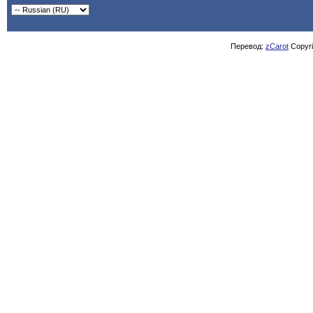
Перевод:
zCarot
Copyrig