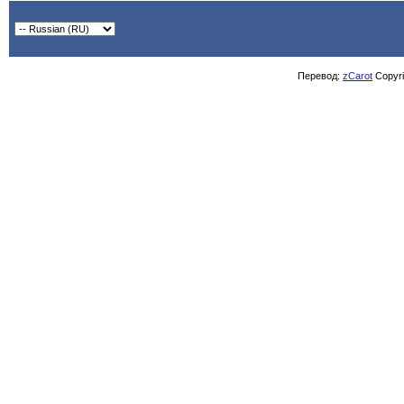
Перевод:
zCarot
Copyrig