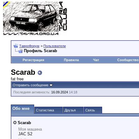
ТавроФорум
>
Пользователи
Профиль Scarab
Регистрация
Правила
Чат
Сообщество
Scarab
fat free
Отправить сообщение
Последняя активность:
16.09.2024
14:18
Обо мне
Статистика
Друзья
Связь
О Scarab
Моя машина
JAC S2