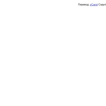
Перевод:
zCarot
Copyrig