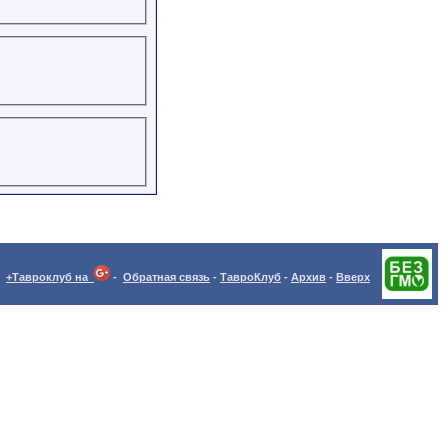
+Тавроклуб на
-
Обратная связь
-
ТавроКлуб
-
Архив
-
Вверх